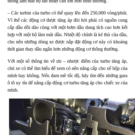
thống làm mát bộ tản nhiệt cần lớn hơn bình thường.
– Các turbin của turbo có thể quay lên đến 250,000 vòng/phút.
Vì thế các động cơ được tăng áp đòi hỏi phải có nguồn cung
cấp dầu dồi dào cùng với một bơm dầu dung tích cao hơn kết
hợp với một bộ làm mát dầu. Nhiệt độ chính là kẻ thù của dầu,
cho nên những dòng xe được nắp đặt động cơ này có khoảng
thời gian thay dầu ngắn hơn những động cơ thông thường.
Với một số thông tin về ưu – nhược điểm của turbo tăng áp,
chủ xe có thể tìm hiểu để xem có nên nâng cấp cho xế hộp của
mình hay không. Nếu đam mê tốc độ, hãy tìm đến những gara
ô tô uy tín để nâng cấp động cơ turbo tăng áp cho chiếc xe của
mình.