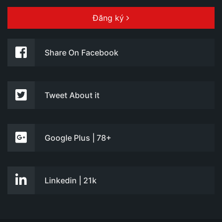
Đăng ký
Share On Facebook
Tweet About it
Google Plus | 78+
Linkedin | 21k