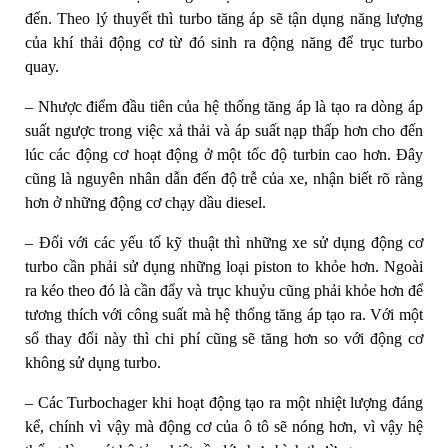
đến. Theo lý thuyết thì turbo tăng áp sẽ tận dụng năng lượng
của khí thải động cơ từ đó sinh ra động năng để trục turbo
quay.
– Nhược điểm đầu tiên của hệ thống tăng áp là tạo ra dòng áp
suất ngược trong việc xả thải và áp suất nạp thấp hơn cho đến
lúc các động cơ hoạt động ở một tốc độ turbin cao hơn. Đây
cũng là nguyên nhân dẫn đến độ trễ của xe, nhận biết rõ ràng
hơn ở những động cơ chạy dầu diesel.
– Đối với các yếu tố kỹ thuật thì những xe sử dụng động cơ
turbo cần phải sử dụng những loại piston to khỏe hơn. Ngoài
ra kéo theo đó là cần đẩy và trục khuỷu cũng phải khỏe hơn để
tương thích với công suất mà hệ thống tăng áp tạo ra. Với một
số thay đổi này thì chi phí cũng sẽ tăng hơn so với động cơ
không sử dụng turbo.
– Các Turbochager khi hoạt động tạo ra một nhiệt lượng đáng
kể, chính vì vậy mà động cơ của ô tô sẽ nóng hơn, vì vậy hệ