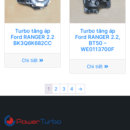
Turbo tăng áp
Turbo tăng áp
Ford RANGER 2.2
Ford RANGER 2.2,
BK3Q6K682CC
BT50 –
WE0113700F
Chi tiết
Chi tiết
1
2
3
4
→