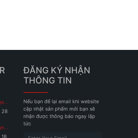
R
ĐĂNG KÝ NHẬN
THÔNG TIN
Nếu bạn để lại email khi website
e...
cập nhật sản phẩm mới bạn sẽ
28
nhận được thông báo ngay lập
tức
e...
18