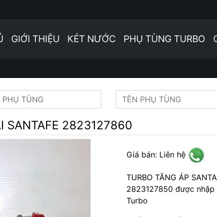
Ủ
GIỚI THIỆU
KÉT NƯỚC
PHỤ TÙNG TURBO
AI SANTAFE 2823127860
Giá bán: Liên hệ
TURBO TĂNG ÁP SANTAFE
2823127850 được nhập k
Turbo