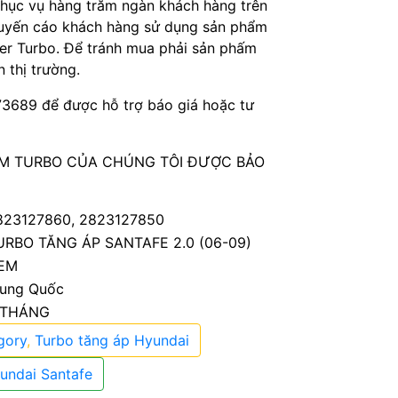
phục vụ hàng trăm ngàn khách hàng trên
huyến cáo khách hàng sử dụng sản phẩm
er Turbo. Để tránh mua phải sản phấm
n thị trường.
3689 để được hỗ trợ báo giá hoặc tư
HẨM TURBO CỦA CHÚNG TÔI ĐƯỢC BẢO
823127860, 2823127850
URBO TĂNG ÁP SANTAFE 2.0 (06-09)
EM
rung Quốc
 THÁNG
gory
,
Turbo tăng áp Hyundai
undai Santafe