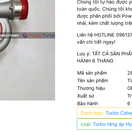
Chúng tôi tự hào được 
toàn quốc. Chúng tôi k
được phân phối bởi Pow
nhái, kém chất lượng trê
Liên hệ HOTLINE 096137
vấn chi tiết ngay!
Lưu ý: TẤT CẢ SẢN P
HÀNH 6 THÁNG
Mã sản phẩm
2
Tên sản phẩm
T
Thương hiệu
O
Xuất sứ
T
Bảo hành
6
Danh mục:
Turbo Cate
Loại:
Turbo tăng áp Hy