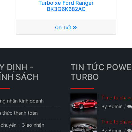
Turbo xe Ford Ranger
BK3Q6K682AC
Chi tiết
Y ĐỊNH -
TIN TỨC POWE
ÍNH SÁCH
TURBO
Time to chang
ng nhận kinh doanh
By Admin
h thức thanh toán
Time to chang
 chuyển - Giao nhận
By Admin