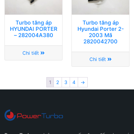
Turbo tăng áp
Turbo tăng áp
HYUNDAI PORTER
Hyundai Porter 2-
– 282004A380
2003 Mã
2820042700
Chi tiết
Chi tiết
1
2
3
4
→