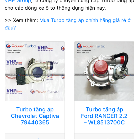
VHP Group
) là công ty chuyên cung cấp Turbo tăng áp
cho các dòng xe ô tô thông dụng hiện nay.
>> Xem thêm:
Mua Turbo tăng áp chính hãng giá rẻ ở
đâu?
Turbo tăng áp
Turbo tăng áp
Chevrolet Captiva
Ford RANGER 2.2
79440365
– WL8513700C