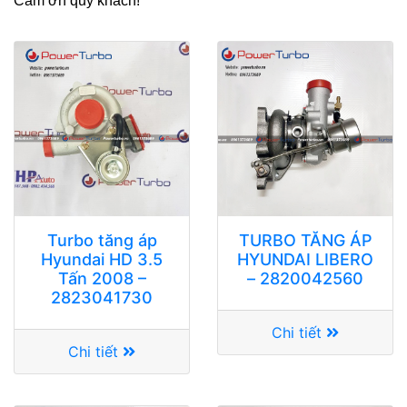
Cảm ơn quý khách!
Turbo tăng áp
TURBO TĂNG ÁP
Hyundai HD 3.5
HYUNDAI LIBERO
Tấn 2008 –
– 2820042560
2823041730
Chi tiết
Chi tiết