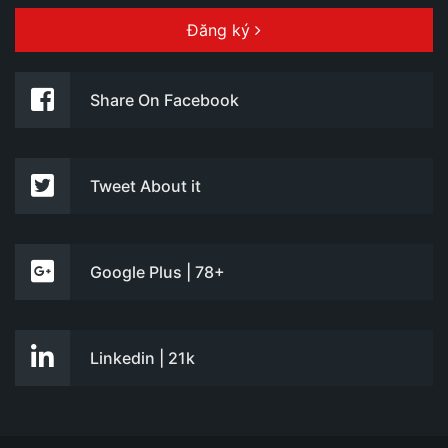
Đăng ký
Share On Facebook
Tweet About it
Google Plus | 78+
Linkedin | 21k