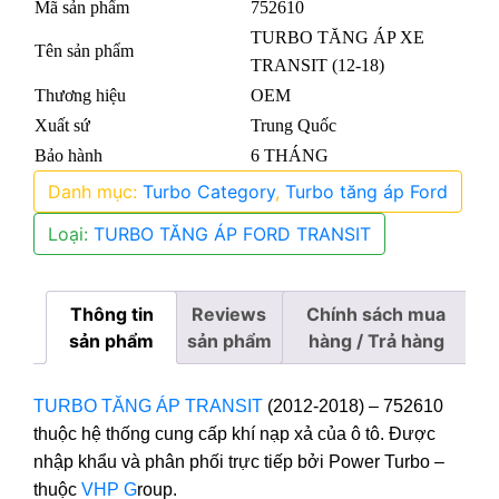
Mã sản phẩm
752610
TURBO TĂNG ÁP XE
Tên sản phẩm
TRANSIT (12-18)
Thương hiệu
OEM
Xuất sứ
Trung Quốc
Bảo hành
6 THÁNG
Danh mục:
Turbo Category
,
Turbo tăng áp Ford
Loại:
TURBO TĂNG ÁP FORD TRANSIT
Thông tin
Reviews
Chính sách mua
sản phẩm
sản phẩm
hàng / Trả hàng
TURBO TĂNG ÁP TRANSIT
(2012-2018) – 752610
thuộc hệ thống cung cấp khí nạp xả của ô tô. Được
nhập khẩu và phân phối trực tiếp bởi Power Turbo –
thuộc
VHP G
roup.