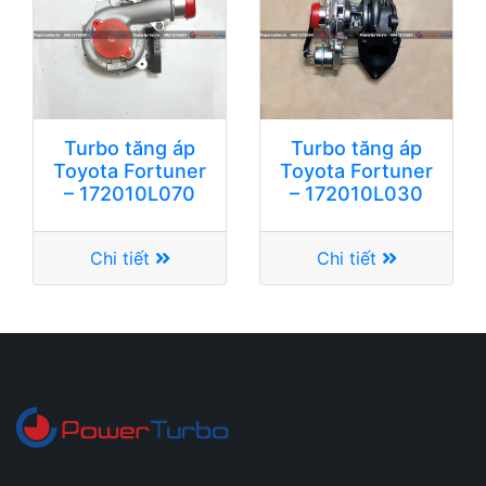
Turbo tăng áp
Turbo tăng áp
Toyota Fortuner
Toyota Fortuner
– 172010L070
– 172010L030
Chi tiết
Chi tiết