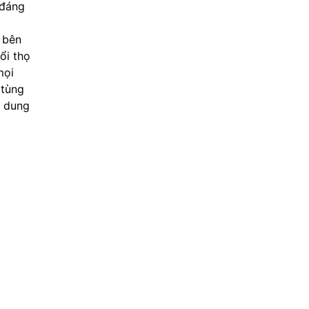
 đáng
 bên
ổi thọ
mọi
 tùng
8 dung