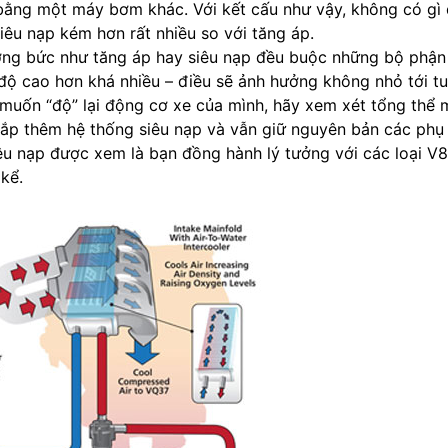
ằng một máy bơm khác. Với kết cấu như vậy, không có gì
iêu nạp kém hơn rất nhiều so với tăng áp.
ưỡng bức như tăng áp hay siêu nạp đều buộc những bộ phận
độ cao hơn khá nhiều – điều sẽ ảnh hưởng không nhỏ tới tu
 muốn “độ” lại động cơ xe của mình, hãy xem xét tổng thể 
 lắp thêm hệ thống siêu nạp và vẫn giữ nguyên bản các phụ
iêu nạp được xem là bạn đồng hành lý tưởng với các loại V
 kể.