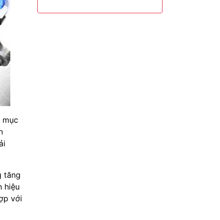
g mục
n
ải
g tăng
h hiệu
ợp với