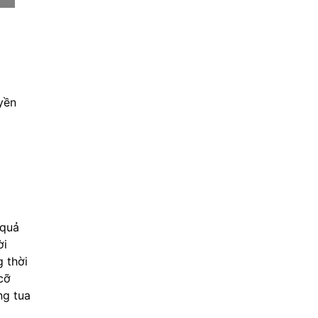
yền
 quả
ời
g thời
cỡ
ng tua