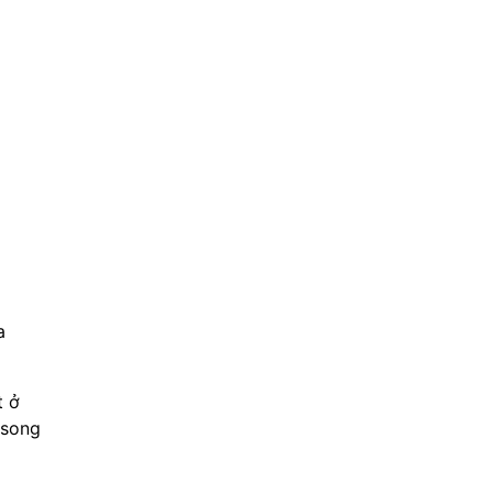
a
t ở
 song