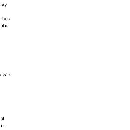
 này
 tiêu
 phải
p vận
uất
u –