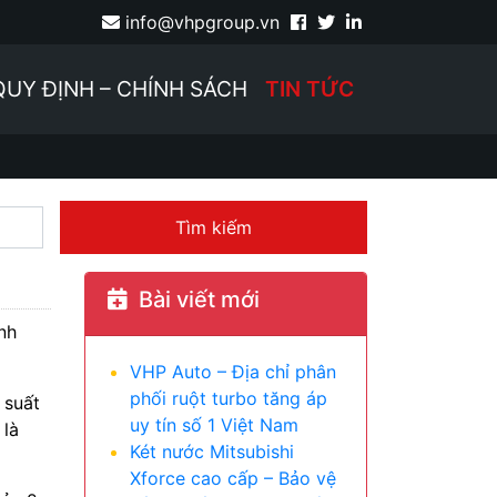
info@vhpgroup.vn
QUY ĐỊNH – CHÍNH SÁCH
TIN TỨC
Tìm kiếm
Bài viết mới
nh
VHP Auto – Địa chỉ phân
phối ruột turbo tăng áp
 suất
uy tín số 1 Việt Nam
 là
Két nước Mitsubishi
Xforce cao cấp – Bảo vệ