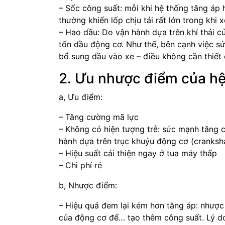
– Sốc công suất: mỗi khi hệ thống tăng áp 
thường khiến lốp chịu tải rất lớn trong khi 
– Hao dầu: Do vận hành dựa trên khí thải c
tốn dầu động cơ. Như thế, bên cạnh việc s
bổ sung dầu vào xe – điều không cần thiết 
2. Ưu nhược điểm của hệ
a, Ưu điểm:
– Tăng cường mã lực
– Không có hiện tượng trễ: sức mạnh tăng c
hành dựa trên trục khuỷu động cơ (crankshaf
– Hiệu suất cải thiện ngay ở tua máy thấp
– Chi phí rẻ
b, Nhược điểm:
– Hiệu quả đem lại kém hơn tăng áp: nhược 
của động cơ để… tạo thêm công suất. Lý do l