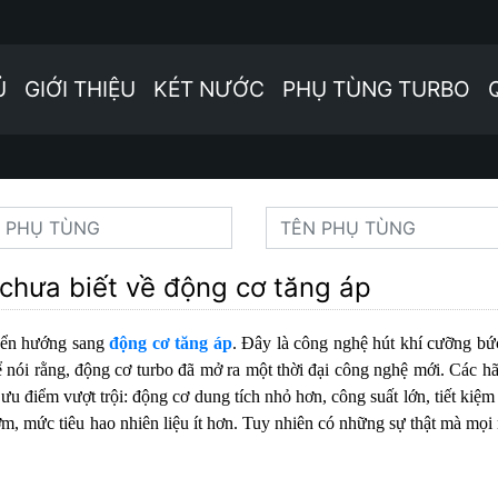
Ủ
GIỚI THIỆU
KÉT NƯỚC
PHỤ TÙNG TURBO
chưa biết về động cơ tăng áp
uyển hướng sang
động cơ tăng áp
. Đây là công nghệ hút khí cưỡng bứ
ể nói rằng, động cơ turbo đã mở ra một thời đại công nghệ mới. Các h
 ưu điểm vượt trội: động cơ dung tích nhỏ hơn, công suất lớn, tiết kiệm
sớm, mức tiêu hao nhiên liệu ít hơn. Tuy nhiên có những sự thật mà mọi