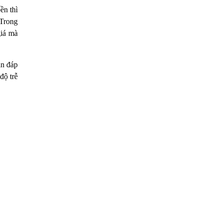
ền thì
 Trong
giá mà
an đáp
độ trễ