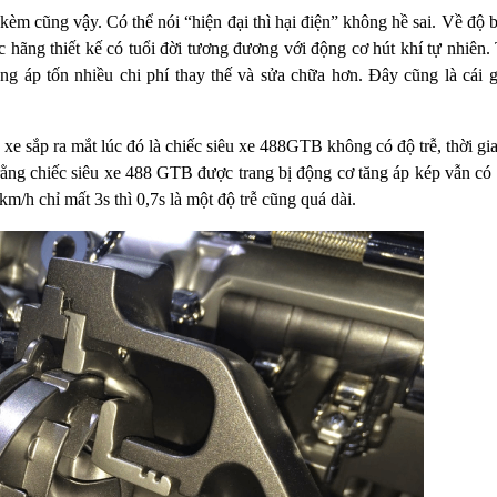
kèm cũng vậy. Có thể nói “hiện đại thì hại điện” không hề sai. Về độ b
 hãng thiết kế có tuổi đời tương đương với động cơ hút khí tự nhiên.
ng áp tốn nhiều chi phí thay thế và sửa chữa hơn. Đây cũng là cái 
xe sắp ra mắt lúc đó là chiếc siêu xe 488GTB không có độ trễ, thời gi
rằng chiếc siêu xe 488 GTB được trang bị động cơ tăng áp kép vẫn có 
km/h chỉ mất 3s thì 0,7s là một độ trễ cũng quá dài.