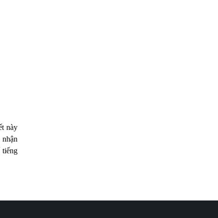
ết này
ủ nhận
 tiếng