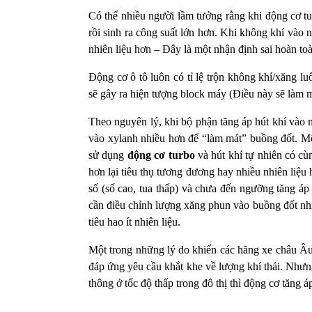
Có thể nhiều người lầm tưởng rằng khi động cơ tu
rồi sinh ra công suất lớn hơn. Khi không khí vào 
nhiên liệu hơn – Đây là một nhận định sai hoàn to
Động cơ ô tô luôn có tỉ lệ trộn không khí/xăng l
sẽ gây ra hiện tượng block máy (Điều này sẽ làm 
Theo nguyên lý, khi bộ phận tăng áp hút khí vào 
vào xylanh nhiều hơn để “làm mát” buồng đốt. Một
sử dụng
động cơ turbo
và hút khí tự nhiên có cù
hơn lại tiêu thụ tương đương hay nhiều nhiên liệu 
số (số cao, tua thấp) và chưa đến ngưỡng tăng á
cần điều chỉnh lượng xăng phun vào buồng đốt nhiề
tiêu hao ít nhiên liệu.
Một trong những lý do khiến các hãng xe châu Âu 
đáp ứng yêu cầu khắt khe về lượng khí thải. Nhưng
thông ở tốc độ thấp trong đô thị thì động cơ tăng á