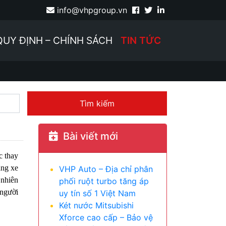
info@vhpgroup.vn
QUY ĐỊNH – CHÍNH SÁCH
TIN TỨC
Tìm kiếm
Bài viết mới
c thay
ãng xe
VHP Auto – Địa chỉ phân
 nhiên
phối ruột turbo tăng áp
 người
uy tín số 1 Việt Nam
Két nước Mitsubishi
Xforce cao cấp – Bảo vệ