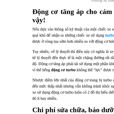
Những sự thật 
Động cơ tăng áp cho cảm 
vậy!
Nếu dựa vào thông số kỹ thuật của một chiếc xe s
quá khó để nhận ra những chiếc xe sử dụng
turb
được ở vòng tua sớm hơn nhiều so với động cơ hút 
Tuy nhiên, về lý thuyết thì điều này có nghĩa là 
từ lý thuyết đến thực tế là một chặng đường rất dà
độ. Động cơ tăng áp phải tái sử dụng một phần kh
vì thế tiếng
động cơ turbo
không thể “lực” được n
Nhược điểm lớn nhất của động cơ trang bị turbo đ
đến mức thấp nhất nhưng vẫn không tránh khỏi sự 
xe sử dụng động cơ turbo luôn có 2 đồ thị biểu di
đó ít hay nhiều.
Chi phí sửa chữa, bảo dưỡ