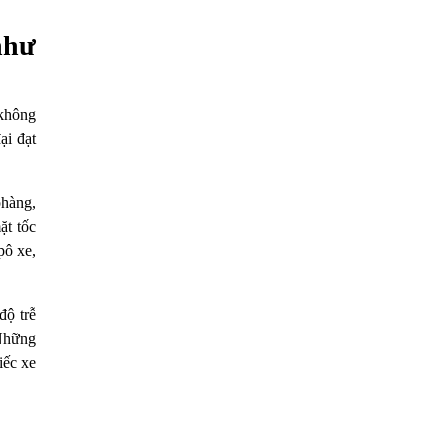
như
 không
ại đạt
phàng,
ặt tốc
pô xe,
độ trễ
 Những
iếc xe