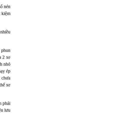
số nén
t kiệm
 nhiều
g phun
a 2 xe
ch nhỏ
hạy ép
g chưa
thế xe
n phải
ện lưu