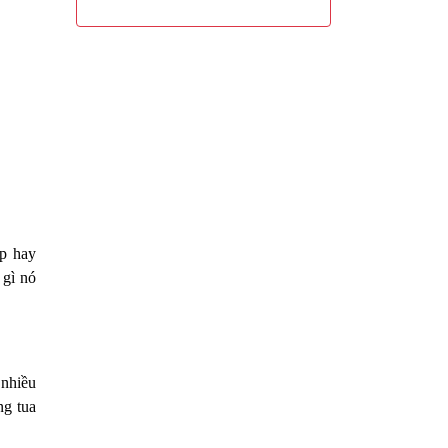
áp hay
 gì nó
 nhiều
ng tua