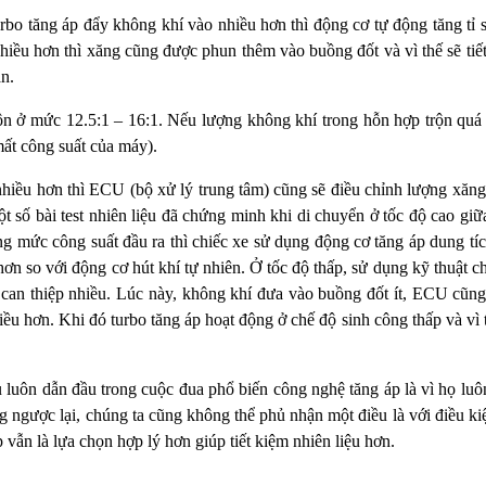
rbo tăng áp đẩy không khí vào nhiều hơn thì động cơ tự động tăng tỉ 
nhiều hơn thì xăng cũng được phun thêm vào buồng đốt và vì thế sẽ tiế
àn.
uôn ở mức 12.5:1 – 16:1. Nếu lượng không khí trong hỗn hợp trộn quá
mất công suất của máy).
nhiều hơn thì ECU (bộ xử lý trung tâm) cũng sẽ điều chỉnh lượng xăn
 số bài test nhiên liệu đã chứng minh khi di chuyển ở tốc độ cao giữ
ng mức công suất đầu ra thì chiếc xe sử dụng động cơ tăng áp dung tí
hơn so với động cơ hút khí tự nhiên. Ở tốc độ thấp, sử dụng kỹ thuật c
p can thiệp nhiều. Lúc này, không khí đưa vào buồng đốt ít, ECU cũn
u hơn. Khi đó turbo tăng áp hoạt động ở chế độ sinh công thấp và vì 
luôn dẫn đầu trong cuộc đua phổ biến công nghệ tăng áp là vì họ luô
 ngược lại, chúng ta cũng không thể phủ nhận một điều là với điều ki
p vẫn là lựa chọn hợp lý hơn giúp tiết kiệm nhiên liệu hơn.