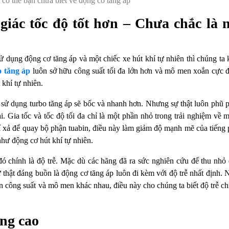
có thể bạn chưa biết về động cơ tăng áp
giác tốc độ tốt hơn – Chưa chắc là 
ử dụng động cơ tăng áp và một chiếc xe hút khí tự nhiên thì chúng ta
o tăng áp
luôn sở hữu công suất tối đa lớn hơn và mô men xoắn cực đ
khí tự nhiên.
xe sử dụng turbo tăng áp sẽ bốc và nhanh hơn. Nhưng sự thật luôn phũ 
i. Gia tốc và tốc độ tối đa chỉ là một phần nhỏ trong trải nghiệm về m
í xả để quay bộ phận tuabin, điều này làm giảm độ mạnh mẽ của tiếng 
hư động cơ hút khí tự nhiên.
ó chính là độ trễ. Mặc dù các hãng đã ra sức nghiên cứu để thu nhỏ 
thật đáng buồn là động cơ tăng áp luôn đi kèm với độ trễ nhất định.
ễn công suất và mô men khác nhau, điều này cho chúng ta biết độ trễ ch
ng cao