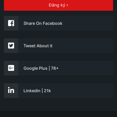
Đăng ký
Share On Facebook
Tweet About it
Google Plus | 78+
Linkedin | 21k