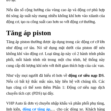
Nếu tần số cộng hưởng của vùng cao áp và động cơ phù hợp
thì sóng áp suất này mang nhiều không khí hơn vào xilanh của
động cơ, tạo ra công suất cao hơn so với động cơ thường.
Tăng áp piston
Tăng áp piston thường được áp dụng trong các động cơ cỡ lớn
như động cơ tàu. Nó sử dụng mặt dưới của piston để nén
không khí vào động cơ. Loại tăng áp này có 2 hành trình phân
phối, mỗi hành trình rút trong một chu trình, hệ thống này
cung cấp đủ lượng khí nén với thời gian thích hợp của các van.
Như vậy mọi người đã hiểu rõ hơn về
động cơ siêu nạp DS
.
Nếu có bất kỳ thắc mắc nào, hãy liên hệ với chúng tôi. Các
bạn cũng có thể xem thêm Phần 1: Động cơ siêu nạp dịch
chuyển tích cực (PDS) tại đây.
VHP Auto là đơn vị chuyên nhập khẩu và phân phối phụ tùng,
linh kiện,
động cơ tăng áp
,… cho các dòng xe. Khách hàng