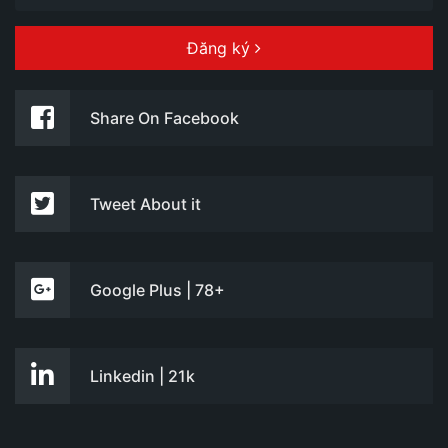
Đăng ký
Share On Facebook
Tweet About it
Google Plus | 78+
Linkedin | 21k