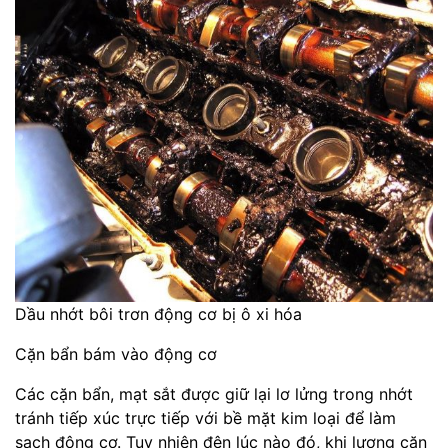
Dầu nhớt bôi trơn động cơ bị ô xi hóa
Cặn bẩn bám vào động cơ
Các cặn bẩn, mạt sắt được giữ lại lơ lửng trong nhớt
tránh tiếp xúc trực tiếp với bề mặt kim loại để làm
sạch động cơ. Tuy nhiên đên lúc nào đó, khi lượng cặn