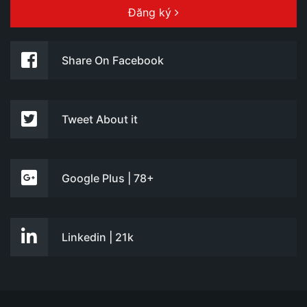
Đăng ký
Share On Facebook
Tweet About it
Google Plus | 78+
Linkedin | 21k