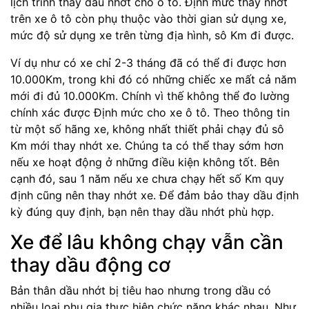
lịch trình thay dầu nhớt cho ô tô. Định mức thay nhớt
trên xe ô tô còn phụ thuộc vào thời gian sử dụng xe,
mức độ sử dụng xe trên từng địa hình, sô Km đi được.
Ví dụ như có xe chỉ 2-3 tháng đã có thể đi được hơn
10.000Km, trong khi đó có những chiếc xe mất cả năm
mới đi đủ 10.000Km. Chính vì thế không thể đo lường
chính xác được Định mức cho xe ô tô. Theo thông tin
từ một số hãng xe, không nhất thiết phải chạy đủ sô
Km mới thay nhớt xe. Chúng ta có thể thay sớm hơn
nếu xe hoạt động ở những điều kiện không tốt. Bên
cạnh đó, sau 1 năm nếu xe chưa chạy hết số Km quy
định cũng nên thay nhớt xe. Để đảm bảo thay dầu định
kỳ đúng quy định, bạn nên thay dầu nhớt phù hợp.
Xe để lâu không chạy vẫn cần
thay dầu động cơ
Bản thân dầu nhớt bị tiêu hao nhưng trong dầu có
nhiều loại phụ gia thực hiện chức năng khác nhau. Như