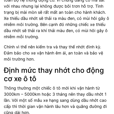
toàn bộ hệ thống động cơ. Vì chúng đang cố ma sát
với nhau nhưng lại không được bôi trơn hỗ trợ. Tình
trạng bị mài mòn sẽ rất mất an toàn cho hành khách.
Xe thiếu dầu nhớt sẽ thải ra màu đen, có mùi hôi gây ô
nhiễm môi trường. Bên cạnh đó những chiếc xe thiếu
dầu nhớt sẽ thải ra khí thải màu đen, có mùi hôi gây ô
nhiễm mỗi trường.
Chính vì thế nên kiểm tra và thay thế nhớt đinh kỳ.
Đảm bảo cho xe vận hành êm ái, an toàn và bảo vệ
môi trường hơn.
Định mức thay nhớt cho động
cơ xe ô tô
Thông thường một chiếc ô tô mới khi vận hành từ
3000km – 5000km hoặc 3 tháng nên thay dầu nhớt 1
lần. Với một số mẫu xe hạng sang dùng dầu nhớt cao
cấp thì thời gian vận hành lâu hơn và quãng đường đi
cũng dài hơn.