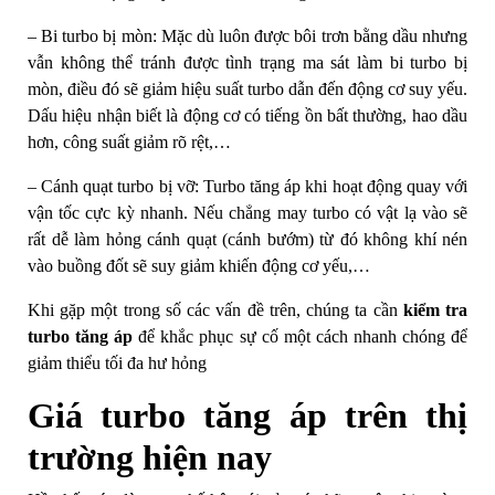
– Bi turbo bị mòn: Mặc dù luôn được bôi trơn bằng dầu nhưng
vẫn không thể tránh được tình trạng ma sát làm bi turbo bị
mòn, điều đó sẽ giảm hiệu suất turbo dẫn đến động cơ suy yếu.
Dấu hiệu nhận biết là động cơ có tiếng ồn bất thường, hao dầu
hơn, công suất giảm rõ rệt,…
– Cánh quạt turbo bị vỡ: Turbo tăng áp khi hoạt động quay với
vận tốc cực kỳ nhanh. Nếu chẳng may turbo có vật lạ vào sẽ
rất dễ làm hỏng cánh quạt (cánh bướm) từ đó không khí nén
vào buồng đốt sẽ suy giảm khiến động cơ yếu,…
Khi gặp một trong số các vấn đề trên, chúng ta cần
kiểm tra
turbo tăng áp
để khắc phục sự cố một cách nhanh chóng để
giảm thiểu tối đa hư hỏng
Giá turbo tăng áp trên thị
trường hiện nay