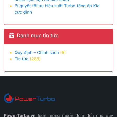
Bí quyết tối ưu hiệu suất Turbo tăng áp Kia
cực đỉnh
Danh mục tin tức
Quy định – Chính sách
(5)
Tin tức
(288)
PowerTurbo.vn
luôn mong muốn đem đến cho quý