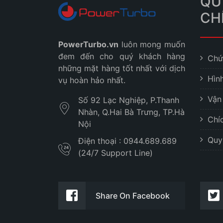
QU
CH
PowerTurbo.vn
luôn mong muốn
đem đến cho quý khách hàng
Chứ
những mặt hàng tốt nhất với dịch
Hìn
vụ hoàn hảo nhất.
Vận
Số 92 Lạc Nghiệp, P.Thanh
Nhàn, Q.Hai Bà Trưng, TP.Hà
Chí
Nội
Quy
Điện thoại : 0944.689.689
(24/7 Support Line)
Share On Facebook