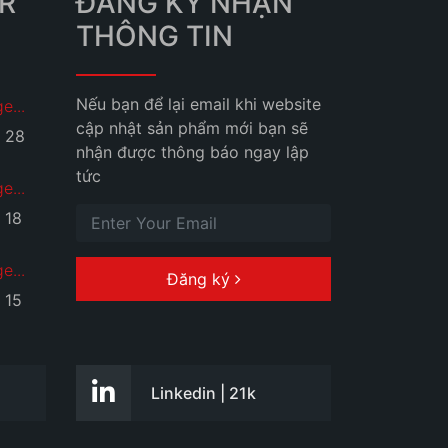
R
ĐĂNG KÝ NHẬN
THÔNG TIN
Nếu bạn để lại email khi website
e...
cập nhật sản phẩm mới bạn sẽ
28
nhận được thông báo ngay lập
tức
e...
18
e...
Đăng ký
15
+
Linkedin | 21k