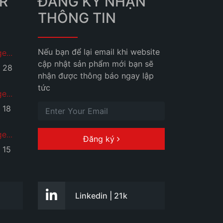
R
ĐĂNG KÝ NHẬN
THÔNG TIN
Nếu bạn để lại email khi website
e...
cập nhật sản phẩm mới bạn sẽ
28
nhận được thông báo ngay lập
tức
e...
18
e...
Đăng ký
15
+
Linkedin | 21k