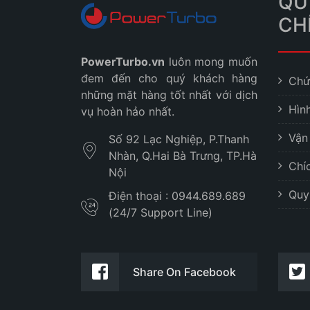
QU
CH
PowerTurbo.vn
luôn mong muốn
đem đến cho quý khách hàng
Chứ
những mặt hàng tốt nhất với dịch
Hìn
vụ hoàn hảo nhất.
Vận
Số 92 Lạc Nghiệp, P.Thanh
Nhàn, Q.Hai Bà Trưng, TP.Hà
Chí
Nội
Quy
Điện thoại : 0944.689.689
(24/7 Support Line)
Share On Facebook