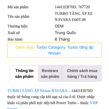
Mã sản phẩm
14411EB70D, 767720
TURBO TĂNG ÁP XE
Tên sản phẩm
NAVARA D40T.08
OEM
Thương hiệu
Trung Quốc
Xuất sứ
6 Tháng
Bảo hành
Danh mục:
Turbo Category
,
Turbo tăng áp
Nissan
Thông tin
Reviews
Chính sách mua
sản phẩm
sản phẩm
hàng / Trả hàng
TURBO TĂNG ÁP Nissan NAVARA
– 14411EB70D
thuộc hệ thống cung cấp khí nạp xả của ô tô. Được nhập
khẩu và phân phối trực tiếp bởi Power Turbo – thuộc
VHP
Group
.