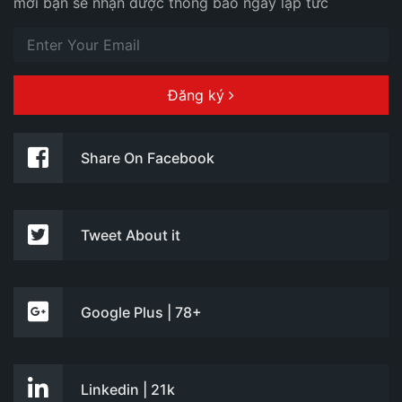
mới bạn sẽ nhận được thông báo ngay lập tức
Đăng ký
Share On Facebook
Tweet About it
Google Plus | 78+
Linkedin | 21k