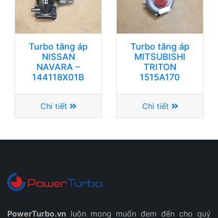
Turbo tăng áp
Turbo tăng áp
NISSAN
MITSUBISHI
NAVARA –
TRITON
144118X01B
1515A170
Chi tiết
Chi tiết
PowerTurbo.vn
luôn mong muốn đem đến cho quý