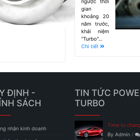
ngược thời
gian
khoảng 20
năm trước,
khái niệm
"Turbo"...
Chi tiết
Y ĐỊNH -
TIN TỨC POWE
ÍNH SÁCH
TURBO
Time to chang
ng nhận kinh doanh
By Admin