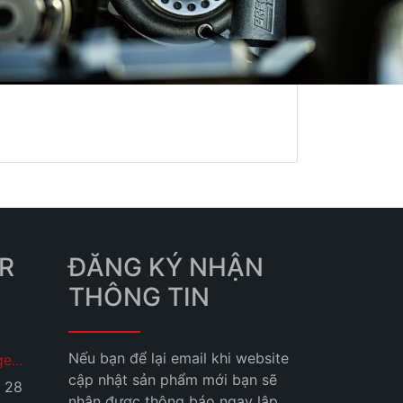
R
ĐĂNG KÝ NHẬN
THÔNG TIN
Nếu bạn để lại email khi website
e...
cập nhật sản phẩm mới bạn sẽ
28
nhận được thông báo ngay lập