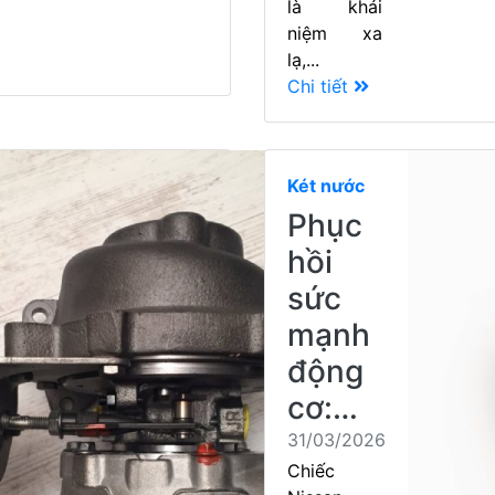
là khái
niệm xa
lạ,...
Chi tiết
Két nước
Phục
hồi
sức
mạnh
động
cơ:…
31/03/2026
Chiếc