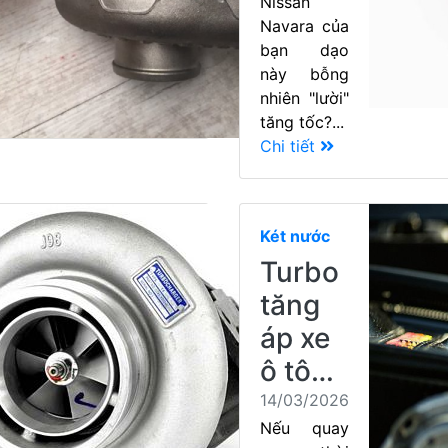
Nissan
Navara của
bạn dạo
này bỗng
nhiên "lười"
tăng tốc?...
Chi tiết
Két nước
Turbo
tăng
áp xe
ô tô…
14/03/2026
Nếu quay