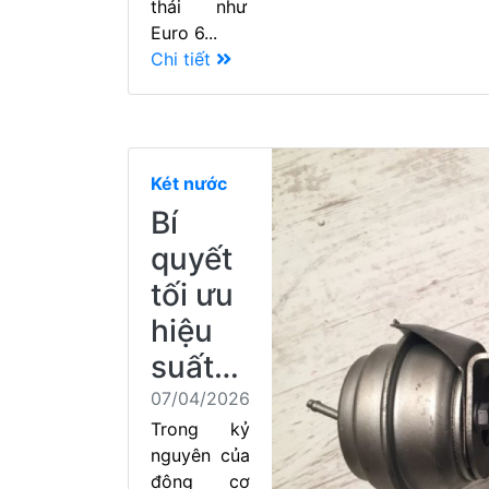
thải như
Euro 6...
Chi tiết
Két nước
Bí
quyết
tối ưu
hiệu
suất…
07/04/2026
Trong kỷ
nguyên của
động cơ