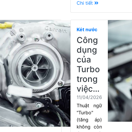
Chi tiết
Két nước
Công
dụng
của
Turbo
trong
việc…
11/04/2026
Thuật ngữ
"Turbo"
(tăng áp)
không còn