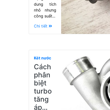
dung tích
nhỏ nhưng
công suất...
Chi tiết
Két nước
Cách
phân
biệt
turbo
tăng
áp…