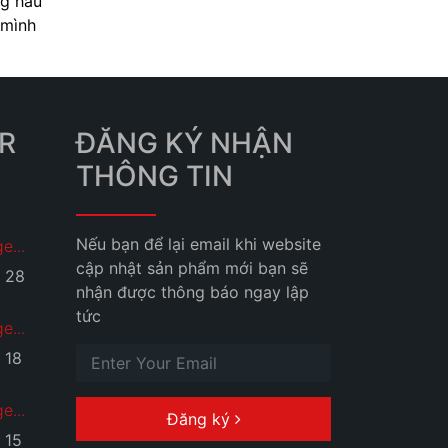
ng hầu
 mình
R
ĐĂNG KÝ NHẬN
THÔNG TIN
Nếu bạn để lại email khi website
e...
cập nhật sản phẩm mới bạn sẽ
28
nhận được thông báo ngay lập
tức
e...
18
e...
Đăng ký
15