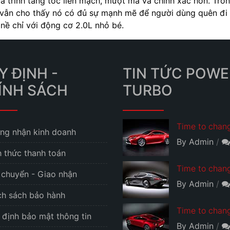
á trình tăng tốc liền mạch, mượt mà và chính xác hơn. Tro
 vẫn cho thấy nó có đủ sự mạnh mẽ để người dùng quên đi
nề chỉ với động cơ 2.0L nhỏ bé.
Y ĐỊNH -
TIN TỨC POWE
ÍNH SÁCH
TURBO
Time to chang
ng nhận kinh doanh
By Admin
h thức thanh toán
Time to chang
 chuyển - Giao nhận
By Admin
ch sách bảo hành
Time to chang
 định bảo mật thông tin
By Admin