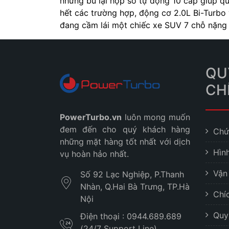
nhưng bù lại hộp số tự động 10 cấp giúp qu
hết các trường hợp, động cơ 2.0L Bi-Turbo
đang cầm lái một chiếc xe SUV 7 chỗ nặng 
QU
CH
PowerTurbo.vn
luôn mong muốn
đem đến cho quý khách hàng
Chứ
những mặt hàng tốt nhất với dịch
Hìn
vụ hoàn hảo nhất.
Vận
Số 92 Lạc Nghiệp, P.Thanh
Nhàn, Q.Hai Bà Trưng, TP.Hà
Chí
Nội
Quy
Điện thoại : 0944.689.689
(24/7 Support Line)