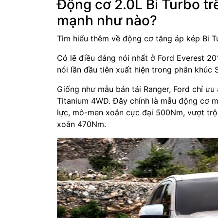
Động cơ 2.0L Bi Turbo tr
mạnh như nào?
Tìm hiểu thêm về động cơ tăng áp kép Bi T
Có lẽ điều đáng nói nhất ở Ford Everest 20
nói lần đầu tiên xuất hiện trong phân khúc 
Giống như mẫu bán tải Ranger, Ford chỉ ưu 
Titanium 4WD. Đây chính là mẫu động cơ mớ
lực, mô-men xoắn cực đại 500Nm, vượt trộ
xoắn 470Nm.