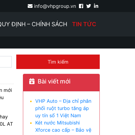
info@vhpgroup.vn
QUY ĐỊNH – CHÍNH SÁCH
TIN TỨC
Tìm kiếm
Bài viết mới
ản mới
ều
VHP Auto – Địa chỉ phân
phối ruột turbo tăng áp
uy tín số 1 Việt Nam
Thay
Két nước Mitsubishi
.0L AT
Xforce cao cấp – Bảo vệ