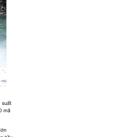
 suất
60 mã
lớn