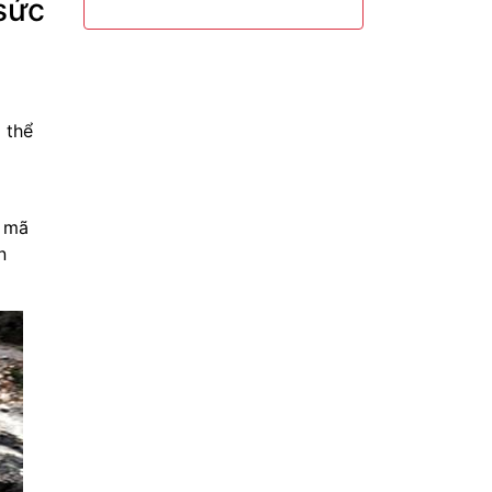
sức
 thể
0 mã
n