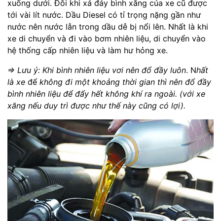
xuống dưới. Đôi khi xả đáy bình xăng của xe cũ được
tới vài lít nước. Dầu Diesel có tỉ trọng nặng gần như
nước nên nước lẫn trong dầu dễ bị nổi lên. Nhất là khi
xe di chuyển và đi vào bơm nhiên liệu, di chuyển vào
hệ thống cấp nhiên liệu và làm hư hỏng xe.
=> Lưu ý: Khi bình nhiên liệu vơi nên đổ đầy luôn
.
N
hất
là xe
để
không đi một khoảng thời gian thì nên đổ đầy
bình nhiên liệu để đẩy hết không khí ra ngoài. (với xe
xăng nếu duy trì được như thế này cũng có lợi).